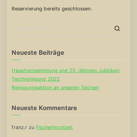
Reservierung bereits geschlossen.
S
e
a
Neueste Beiträge
r
c
Hauptversammlung und 20. jähriges Jubiläum
h
Teichreinigung 2022
f
Reinigungsaktion an unseren Teichen
o
r
Neueste Kommentare
:
franz.r
zu
Fischerhochzeit