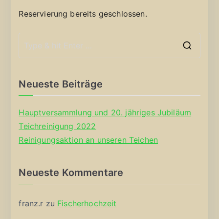
Reservierung bereits geschlossen.
S
e
a
Neueste Beiträge
r
c
Hauptversammlung und 20. jähriges Jubiläum
h
Teichreinigung 2022
f
Reinigungsaktion an unseren Teichen
o
r
Neueste Kommentare
:
franz.r
zu
Fischerhochzeit