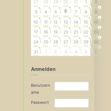
27
28
29
30
31
1
2
+
+
+
+
+
+
+
6
3
4
5
7
8
9
+
+
+
+
+
+
+
10
11
12
13
14
15
16
+
+
+
+
+
+
+
17
18
19
20
21
22
23
+
+
+
+
+
+
+
24
25
26
27
28
29
30
+
+
+
+
+
+
+
31
1
2
3
4
5
6
Anmelden
Benutzern
ame
Passwort