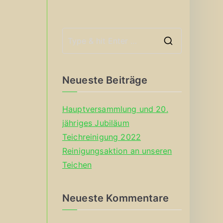
S
e
a
Neueste Beiträge
r
c
Hauptversammlung und 20.
h
jähriges Jubiläum
f
Teichreinigung 2022
o
Reinigungsaktion an unseren
r
Teichen
:
Neueste Kommentare