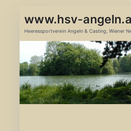
Zum
www.hsv-angeln.a
Inhalt
springen
Heeressportverein Angeln & Casting, Wiener N