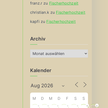
franz.r
zu
Fischerhochzeit
christian.k
zu
Fischerhochzeit
kapfi
zu
Fischerhochzeit
Archiv
A
r
c
Kalender
h
i
v
M
D
M
D
F
S
S
+
+
+
+
+
+
+