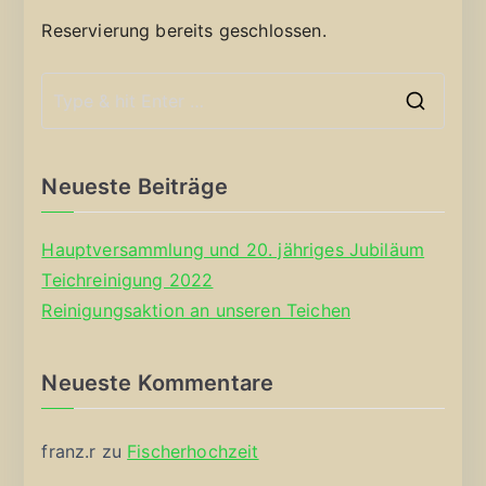
Reservierung bereits geschlossen.
S
e
a
Neueste Beiträge
r
c
Hauptversammlung und 20. jähriges Jubiläum
h
Teichreinigung 2022
f
Reinigungsaktion an unseren Teichen
o
r
Neueste Kommentare
:
franz.r
zu
Fischerhochzeit