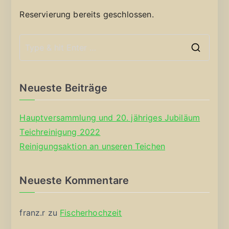
Reservierung bereits geschlossen.
S
e
a
Neueste Beiträge
r
c
Hauptversammlung und 20. jähriges Jubiläum
h
Teichreinigung 2022
f
Reinigungsaktion an unseren Teichen
o
r
Neueste Kommentare
:
franz.r
zu
Fischerhochzeit