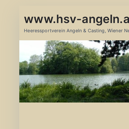
Zum
www.hsv-angeln.a
Inhalt
springen
Heeressportverein Angeln & Casting, Wiener N