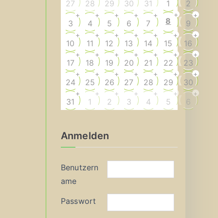
27
28
29
30
31
1
2
+
+
+
+
+
+
+
8
3
4
5
6
7
9
+
+
+
+
+
+
+
10
11
12
13
14
15
16
+
+
+
+
+
+
+
17
18
19
20
21
22
23
+
+
+
+
+
+
+
24
25
26
27
28
29
30
+
+
+
+
+
+
+
31
1
2
3
4
5
6
Anmelden
Benutzern
ame
Passwort