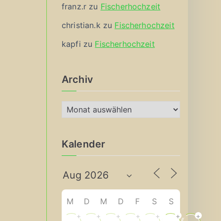
franz.r
zu
Fischerhochzeit
christian.k
zu
Fischerhochzeit
kapfi
zu
Fischerhochzeit
Archiv
A
r
c
Kalender
h
i
v
M
D
M
D
F
S
S
+
+
+
+
+
+
+