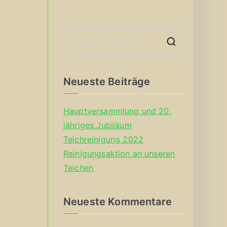
S
e
a
Neueste Beiträge
r
c
Hauptversammlung und 20.
h
jähriges Jubiläum
f
Teichreinigung 2022
o
Reinigungsaktion an unseren
r
Teichen
:
Neueste Kommentare