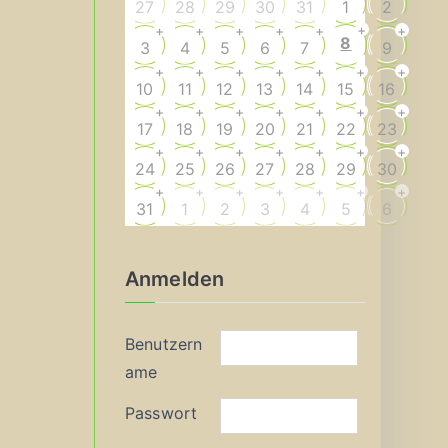
27
28
29
30
31
1
2
+
+
+
+
+
+
+
8
3
4
5
6
7
9
+
+
+
+
+
+
+
10
11
12
13
14
15
16
+
+
+
+
+
+
+
17
18
19
20
21
22
23
+
+
+
+
+
+
+
24
25
26
27
28
29
30
+
+
+
+
+
+
+
31
1
2
3
4
5
6
Anmelden
Benutzern
ame
Passwort