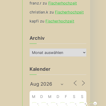
franz.r
zu
Fischerhochzeit
christian.k
zu
Fischerhochzeit
kapfi
zu
Fischerhochzeit
Archiv
A
r
c
Kalender
h
i
v
M
D
M
D
F
S
S
+
+
+
+
+
+
+