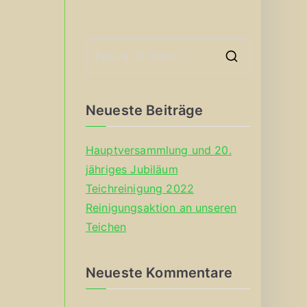
S
e
a
Neueste Beiträge
r
c
Hauptversammlung und 20.
h
jähriges Jubiläum
f
Teichreinigung 2022
o
Reinigungsaktion an unseren
r
Teichen
:
Neueste Kommentare