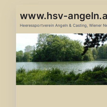
Zum
www.hsv-angeln.a
Inhalt
springen
Heeressportverein Angeln & Casting, Wiener N