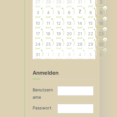
27
28
29
30
31
1
2
+
+
+
+
+
+
+
7
3
4
5
6
8
9
+
+
+
+
+
+
+
10
11
12
13
14
15
16
+
+
+
+
+
+
+
17
18
19
20
21
22
23
+
+
+
+
+
+
+
24
25
26
27
28
29
30
+
+
+
+
+
+
+
31
1
2
3
4
5
6
Anmelden
Benutzern
ame
Passwort