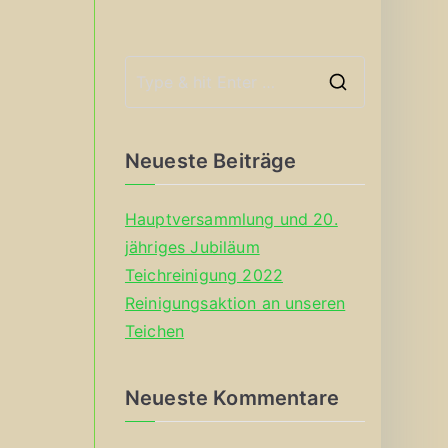
S
e
a
Neueste Beiträge
r
c
Hauptversammlung und 20.
h
jähriges Jubiläum
f
Teichreinigung 2022
o
Reinigungsaktion an unseren
r
Teichen
:
Neueste Kommentare