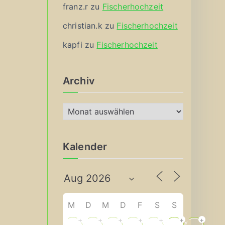
franz.r
zu
Fischerhochzeit
christian.k
zu
Fischerhochzeit
kapfi
zu
Fischerhochzeit
Archiv
A
r
c
Kalender
h
i
v
M
D
M
D
F
S
S
+
+
+
+
+
+
+