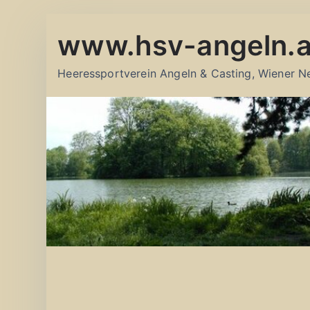
Zum
www.hsv-angeln.a
Inhalt
springen
Heeressportverein Angeln & Casting, Wiener N