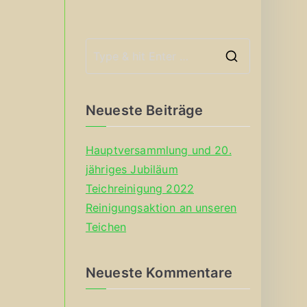
S
e
a
Neueste Beiträge
r
c
Hauptversammlung und 20.
h
jähriges Jubiläum
f
Teichreinigung 2022
o
Reinigungsaktion an unseren
r
Teichen
:
Neueste Kommentare