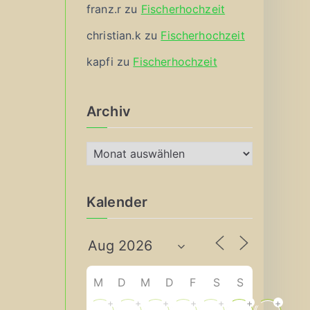
franz.r
zu
Fischerhochzeit
christian.k
zu
Fischerhochzeit
kapfi
zu
Fischerhochzeit
Archiv
A
r
c
Kalender
h
i
v
M
D
M
D
F
S
S
+
+
+
+
+
+
+