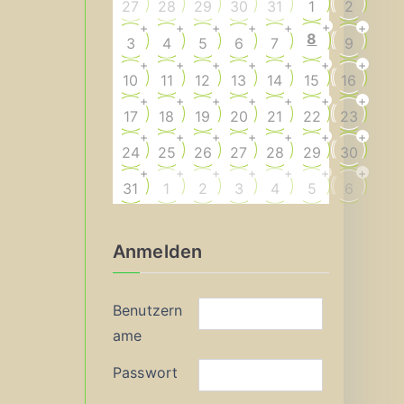
27
28
29
30
31
1
2
+
+
+
+
+
+
+
8
3
4
5
6
7
9
+
+
+
+
+
+
+
10
11
12
13
14
15
16
+
+
+
+
+
+
+
17
18
19
20
21
22
23
+
+
+
+
+
+
+
24
25
26
27
28
29
30
+
+
+
+
+
+
+
31
1
2
3
4
5
6
Anmelden
Benutzern
ame
Passwort