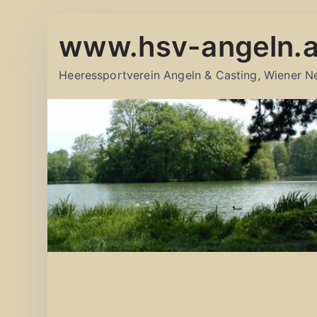
Zum
www.hsv-angeln.a
Inhalt
springen
Heeressportverein Angeln & Casting, Wiener N