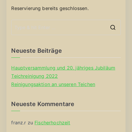
Reservierung bereits geschlossen.
S
e
a
Neueste Beiträge
r
c
Hauptversammlung und 20. jähriges Jubiläum
h
Teichreinigung 2022
f
Reinigungsaktion an unseren Teichen
o
r
Neueste Kommentare
:
franz.r
zu
Fischerhochzeit