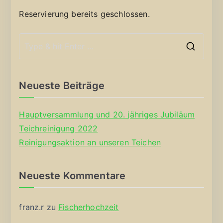
Reservierung bereits geschlossen.
S
e
a
Neueste Beiträge
r
c
Hauptversammlung und 20. jähriges Jubiläum
h
Teichreinigung 2022
f
Reinigungsaktion an unseren Teichen
o
r
Neueste Kommentare
:
franz.r
zu
Fischerhochzeit