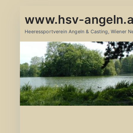
Zum
www.hsv-angeln.a
Inhalt
springen
Heeressportverein Angeln & Casting, Wiener N