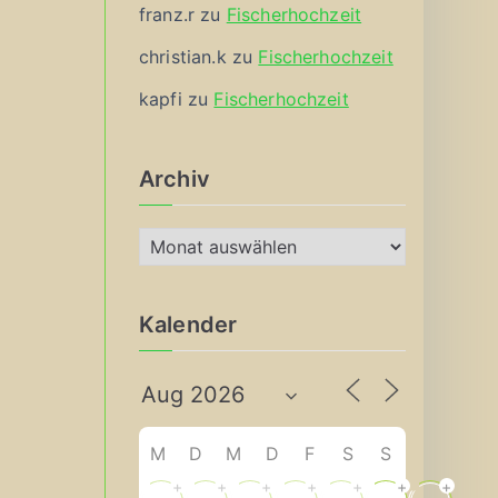
franz.r
zu
Fischerhochzeit
christian.k
zu
Fischerhochzeit
kapfi
zu
Fischerhochzeit
Archiv
A
r
c
Kalender
h
i
v
M
D
M
D
F
S
S
+
+
+
+
+
+
+