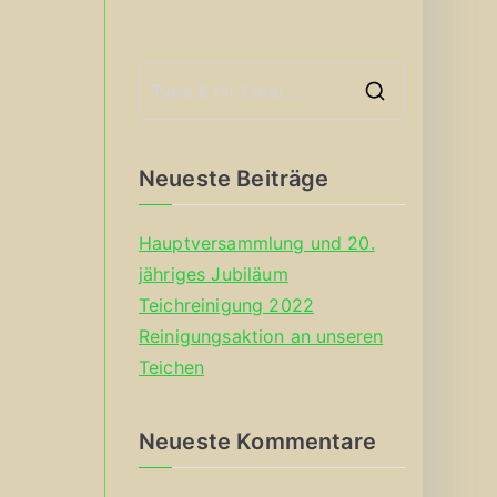
S
e
a
Neueste Beiträge
r
c
Hauptversammlung und 20.
h
jähriges Jubiläum
f
Teichreinigung 2022
o
Reinigungsaktion an unseren
r
Teichen
:
Neueste Kommentare