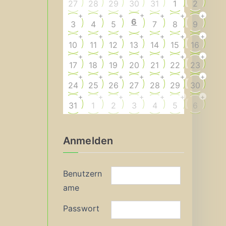
27
28
29
30
31
1
2
+
+
+
+
+
+
+
6
3
4
5
7
8
9
+
+
+
+
+
+
+
10
11
12
13
14
15
16
+
+
+
+
+
+
+
17
18
19
20
21
22
23
+
+
+
+
+
+
+
24
25
26
27
28
29
30
+
+
+
+
+
+
+
31
1
2
3
4
5
6
Anmelden
Benutzern
ame
Passwort