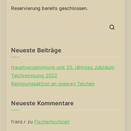
Reservierung bereits geschlossen.
S
e
a
Neueste Beiträge
r
c
Hauptversammlung und 20. jähriges Jubiläum
h
Teichreinigung 2022
f
Reinigungsaktion an unseren Teichen
o
r
Neueste Kommentare
:
franz.r
zu
Fischerhochzeit