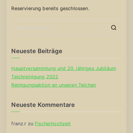
Reservierung bereits geschlossen.
S
e
a
Neueste Beiträge
r
c
Hauptversammlung und 20. jähriges Jubiläum
h
Teichreinigung 2022
f
Reinigungsaktion an unseren Teichen
o
r
Neueste Kommentare
:
franz.r
zu
Fischerhochzeit