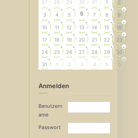
27
28
29
30
31
1
2
+
+
+
+
+
+
+
6
3
4
5
7
8
9
+
+
+
+
+
+
+
10
11
12
13
14
15
16
+
+
+
+
+
+
+
17
18
19
20
21
22
23
+
+
+
+
+
+
+
24
25
26
27
28
29
30
+
+
+
+
+
+
+
31
1
2
3
4
5
6
Anmelden
Benutzern
ame
Passwort