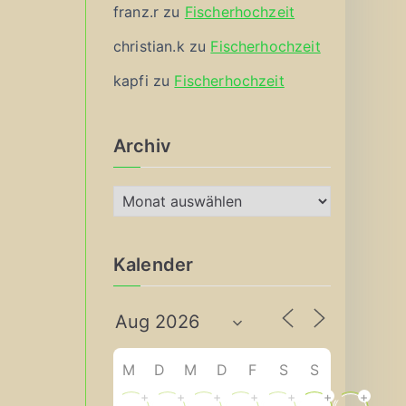
franz.r
zu
Fischerhochzeit
christian.k
zu
Fischerhochzeit
kapfi
zu
Fischerhochzeit
Archiv
A
r
c
Kalender
h
i
v
M
D
M
D
F
S
S
+
+
+
+
+
+
+