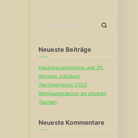
S
e
a
Neueste Beiträge
r
c
Hauptversammlung und 20.
h
jähriges Jubiläum
f
Teichreinigung 2022
o
Reinigungsaktion an unseren
r
Teichen
:
Neueste Kommentare