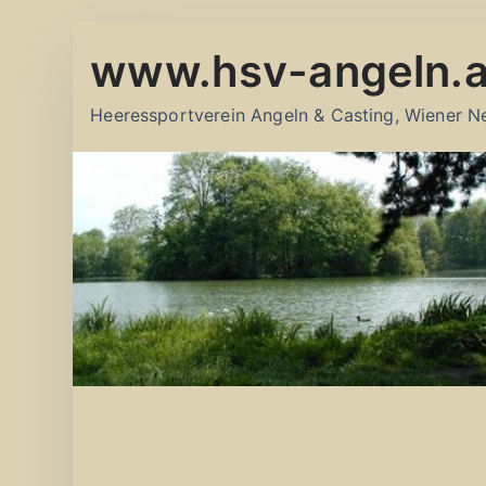
Zum
www.hsv-angeln.a
Inhalt
springen
Heeressportverein Angeln & Casting, Wiener N