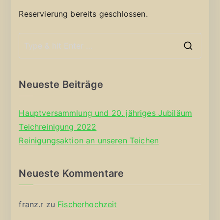
Reservierung bereits geschlossen.
S
e
a
Neueste Beiträge
r
c
Hauptversammlung und 20. jähriges Jubiläum
h
Teichreinigung 2022
f
Reinigungsaktion an unseren Teichen
o
r
Neueste Kommentare
:
franz.r
zu
Fischerhochzeit