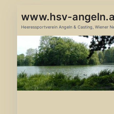
Zum
www.hsv-angeln.a
Inhalt
springen
Heeressportverein Angeln & Casting, Wiener N