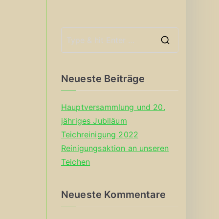
S
e
a
Neueste Beiträge
r
c
Hauptversammlung und 20.
h
jähriges Jubiläum
f
Teichreinigung 2022
o
Reinigungsaktion an unseren
r
Teichen
:
Neueste Kommentare