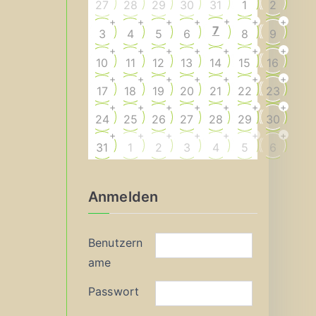
27
28
29
30
31
1
2
+
+
+
+
+
+
+
7
3
4
5
6
8
9
+
+
+
+
+
+
+
10
11
12
13
14
15
16
+
+
+
+
+
+
+
17
18
19
20
21
22
23
+
+
+
+
+
+
+
24
25
26
27
28
29
30
+
+
+
+
+
+
+
31
1
2
3
4
5
6
Anmelden
Benutzern
ame
Passwort