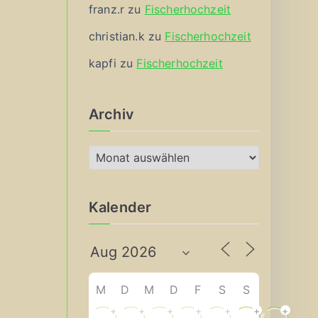
franz.r
zu
Fischerhochzeit
christian.k
zu
Fischerhochzeit
kapfi
zu
Fischerhochzeit
Archiv
A
r
c
Kalender
h
i
v
M
D
M
D
F
S
S
+
+
+
+
+
+
+