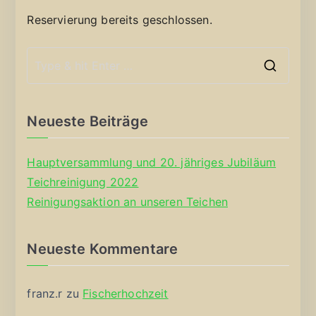
Reservierung bereits geschlossen.
S
e
a
Neueste Beiträge
r
c
Hauptversammlung und 20. jähriges Jubiläum
h
Teichreinigung 2022
f
Reinigungsaktion an unseren Teichen
o
r
Neueste Kommentare
:
franz.r
zu
Fischerhochzeit