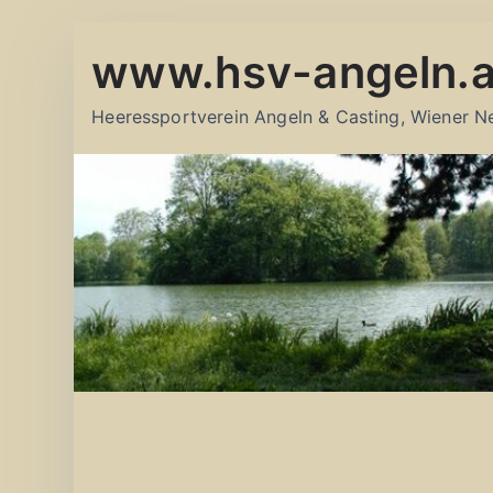
Zum
www.hsv-angeln.a
Inhalt
springen
Heeressportverein Angeln & Casting, Wiener N