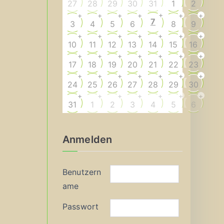
27
28
29
30
31
1
2
+
+
+
+
+
+
+
7
3
4
5
6
8
9
+
+
+
+
+
+
+
10
11
12
13
14
15
16
+
+
+
+
+
+
+
17
18
19
20
21
22
23
+
+
+
+
+
+
+
24
25
26
27
28
29
30
+
+
+
+
+
+
+
31
1
2
3
4
5
6
Anmelden
Benutzern
ame
Passwort