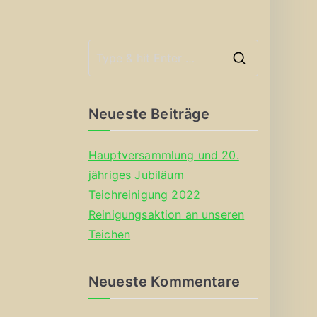
S
e
a
Neueste Beiträge
r
c
Hauptversammlung und 20.
h
jähriges Jubiläum
f
Teichreinigung 2022
o
Reinigungsaktion an unseren
r
Teichen
:
Neueste Kommentare