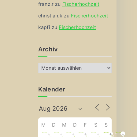
franz.r
zu
Fischerhochzeit
christian.k
zu
Fischerhochzeit
kapfi
zu
Fischerhochzeit
Archiv
A
r
c
Kalender
h
i
v
M
D
M
D
F
S
S
+
+
+
+
+
+
+