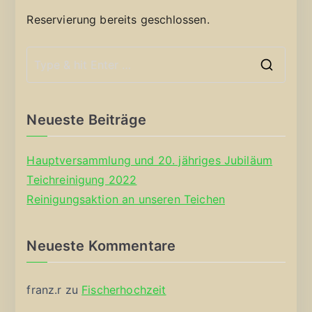
Reservierung bereits geschlossen.
S
e
a
Neueste Beiträge
r
c
Hauptversammlung und 20. jähriges Jubiläum
h
Teichreinigung 2022
f
Reinigungsaktion an unseren Teichen
o
r
Neueste Kommentare
:
franz.r
zu
Fischerhochzeit