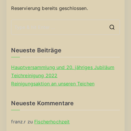
Reservierung bereits geschlossen.
S
e
a
Neueste Beiträge
r
c
Hauptversammlung und 20. jähriges Jubiläum
h
Teichreinigung 2022
f
Reinigungsaktion an unseren Teichen
o
r
Neueste Kommentare
:
franz.r
zu
Fischerhochzeit