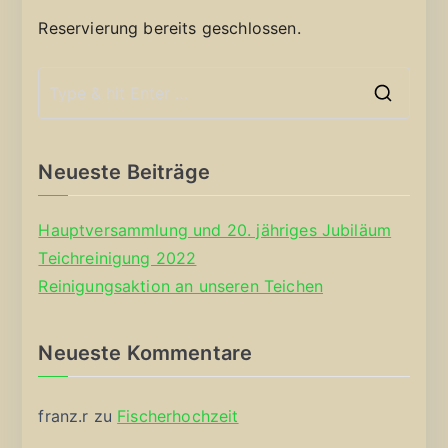
Reservierung bereits geschlossen.
S
e
a
Neueste Beiträge
r
c
Hauptversammlung und 20. jähriges Jubiläum
h
Teichreinigung 2022
f
Reinigungsaktion an unseren Teichen
o
r
Neueste Kommentare
:
franz.r
zu
Fischerhochzeit