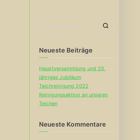
S
e
a
Neueste Beiträge
r
c
Hauptversammlung und 20.
h
jähriges Jubiläum
f
Teichreinigung 2022
o
Reinigungsaktion an unseren
r
Teichen
:
Neueste Kommentare