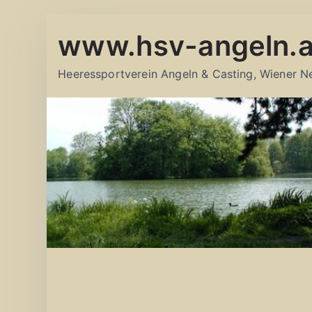
Zum
www.hsv-angeln.a
Inhalt
springen
Heeressportverein Angeln & Casting, Wiener N