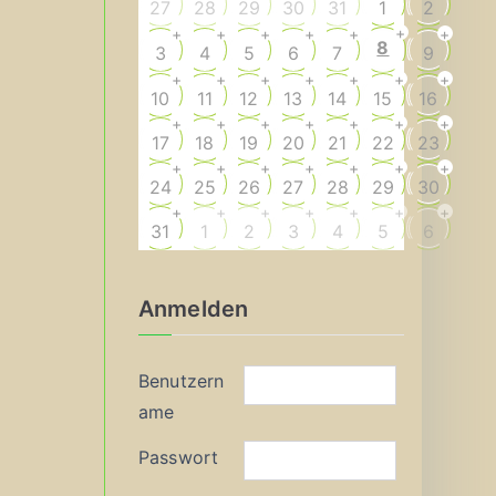
27
28
29
30
31
1
2
+
+
+
+
+
+
+
8
3
4
5
6
7
9
+
+
+
+
+
+
+
10
11
12
13
14
15
16
+
+
+
+
+
+
+
17
18
19
20
21
22
23
+
+
+
+
+
+
+
24
25
26
27
28
29
30
+
+
+
+
+
+
+
31
1
2
3
4
5
6
Anmelden
Benutzern
ame
Passwort