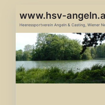
Zum
www.hsv-angeln.a
Inhalt
springen
Heeressportverein Angeln & Casting, Wiener N