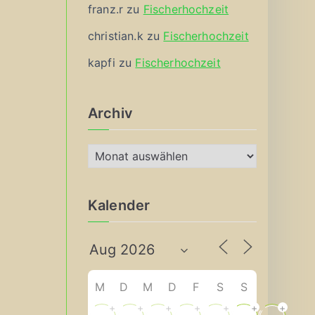
franz.r
zu
Fischerhochzeit
christian.k
zu
Fischerhochzeit
kapfi
zu
Fischerhochzeit
Archiv
A
r
c
Kalender
h
i
v
M
D
M
D
F
S
S
+
+
+
+
+
+
+