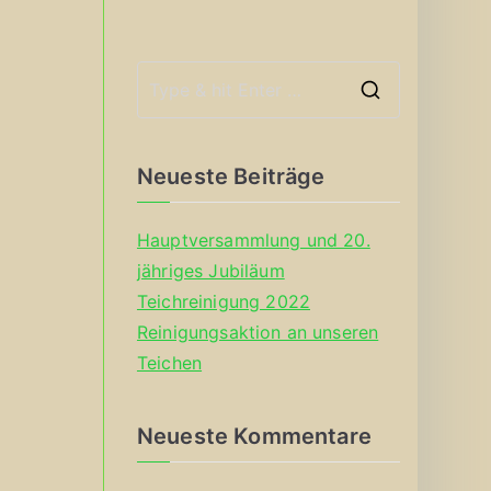
S
e
a
Neueste Beiträge
r
c
Hauptversammlung und 20.
h
jähriges Jubiläum
f
Teichreinigung 2022
o
Reinigungsaktion an unseren
r
Teichen
:
Neueste Kommentare