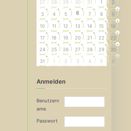
27
28
29
30
31
1
2
+
+
+
+
+
+
+
6
3
4
5
7
8
9
+
+
+
+
+
+
+
10
11
12
13
14
15
16
+
+
+
+
+
+
+
17
18
19
20
21
22
23
+
+
+
+
+
+
+
24
25
26
27
28
29
30
+
+
+
+
+
+
+
31
1
2
3
4
5
6
Anmelden
Benutzern
ame
Passwort