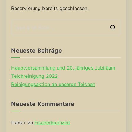
Reservierung bereits geschlossen.
S
e
a
Neueste Beiträge
r
c
Hauptversammlung und 20. jähriges Jubiläum
h
Teichreinigung 2022
f
Reinigungsaktion an unseren Teichen
o
r
Neueste Kommentare
:
franz.r
zu
Fischerhochzeit