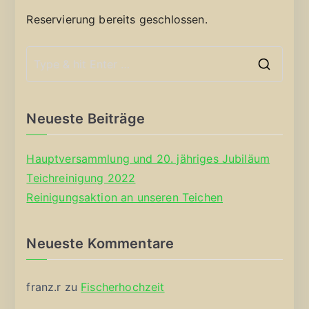
Reservierung bereits geschlossen.
S
e
a
Neueste Beiträge
r
c
Hauptversammlung und 20. jähriges Jubiläum
h
Teichreinigung 2022
f
Reinigungsaktion an unseren Teichen
o
r
Neueste Kommentare
:
franz.r
zu
Fischerhochzeit