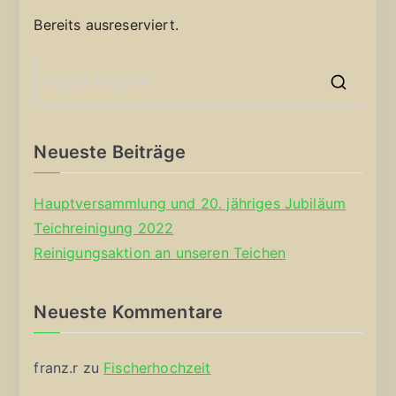
Bereits ausreserviert.
S
e
a
Neueste Beiträge
r
c
Hauptversammlung und 20. jähriges Jubiläum
h
Teichreinigung 2022
f
Reinigungsaktion an unseren Teichen
o
r
Neueste Kommentare
:
franz.r
zu
Fischerhochzeit