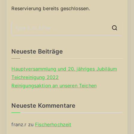
Reservierung bereits geschlossen.
S
e
a
Neueste Beiträge
r
c
Hauptversammlung und 20. jähriges Jubiläum
h
Teichreinigung 2022
f
Reinigungsaktion an unseren Teichen
o
r
Neueste Kommentare
:
franz.r
zu
Fischerhochzeit