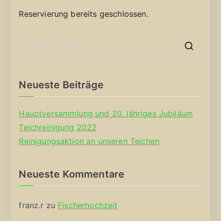
Reservierung bereits geschlossen.
S
e
a
Neueste Beiträge
r
c
Hauptversammlung und 20. jähriges Jubiläum
h
Teichreinigung 2022
f
Reinigungsaktion an unseren Teichen
o
r
Neueste Kommentare
:
franz.r
zu
Fischerhochzeit