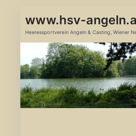
Zum
www.hsv-angeln.a
Inhalt
springen
Heeressportverein Angeln & Casting, Wiener N