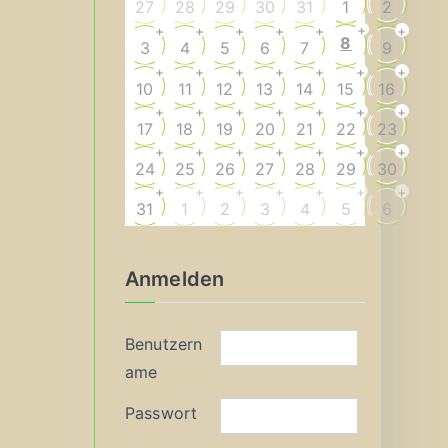
27
28
29
30
31
1
2
+
+
+
+
+
+
+
8
3
4
5
6
7
9
+
+
+
+
+
+
+
10
11
12
13
14
15
16
+
+
+
+
+
+
+
17
18
19
20
21
22
23
+
+
+
+
+
+
+
24
25
26
27
28
29
30
+
+
+
+
+
+
+
31
1
2
3
4
5
6
Anmelden
Benutzern
ame
Passwort