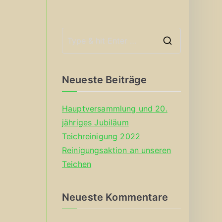
S
e
a
Neueste Beiträge
r
c
Hauptversammlung und 20.
h
jähriges Jubiläum
f
Teichreinigung 2022
o
Reinigungsaktion an unseren
r
Teichen
:
Neueste Kommentare