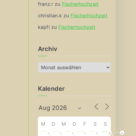
franz.r
zu
Fischerhochzeit
christian.k
zu
Fischerhochzeit
kapfi
zu
Fischerhochzeit
Archiv
A
r
c
Kalender
h
i
v
M
D
M
D
F
S
S
+
+
+
+
+
+
+