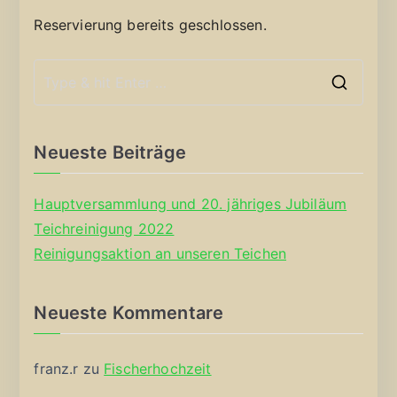
Reservierung bereits geschlossen.
S
e
a
Neueste Beiträge
r
c
Hauptversammlung und 20. jähriges Jubiläum
h
Teichreinigung 2022
f
Reinigungsaktion an unseren Teichen
o
r
Neueste Kommentare
:
franz.r
zu
Fischerhochzeit