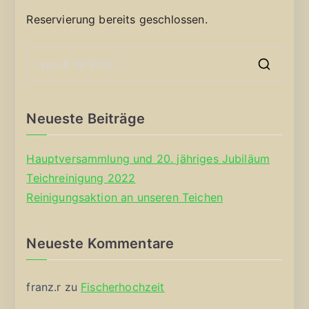
Reservierung bereits geschlossen.
S
e
a
Neueste Beiträge
r
c
Hauptversammlung und 20. jähriges Jubiläum
h
Teichreinigung 2022
f
Reinigungsaktion an unseren Teichen
o
r
Neueste Kommentare
:
franz.r
zu
Fischerhochzeit