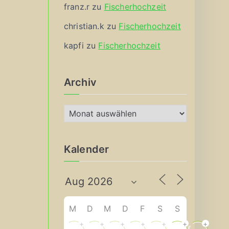
franz.r
zu
Fischerhochzeit
christian.k
zu
Fischerhochzeit
kapfi
zu
Fischerhochzeit
Archiv
A
r
c
Kalender
h
i
v
M
D
M
D
F
S
S
+
+
+
+
+
+
+