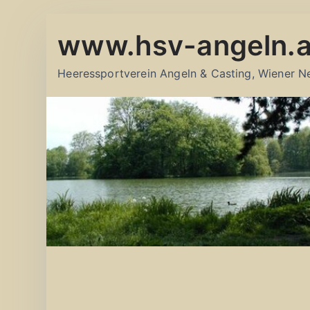
Zum
www.hsv-angeln.a
Inhalt
springen
Heeressportverein Angeln & Casting, Wiener N