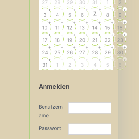
27
28
29
30
31
1
2
+
+
+
+
+
+
+
7
3
4
5
6
8
9
+
+
+
+
+
+
+
10
11
12
13
14
15
16
+
+
+
+
+
+
+
17
18
19
20
21
22
23
+
+
+
+
+
+
+
24
25
26
27
28
29
30
+
+
+
+
+
+
+
31
1
2
3
4
5
6
Anmelden
Benutzern
ame
Passwort