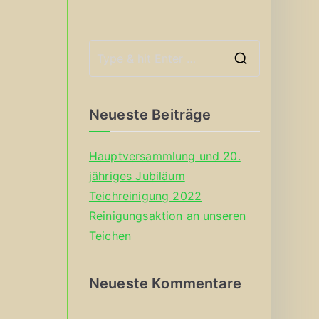
S
e
a
Neueste Beiträge
r
c
Hauptversammlung und 20.
h
jähriges Jubiläum
f
Teichreinigung 2022
o
Reinigungsaktion an unseren
r
Teichen
:
Neueste Kommentare