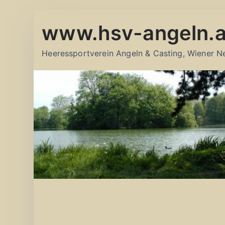
Zum
www.hsv-angeln.a
Inhalt
springen
Heeressportverein Angeln & Casting, Wiener N