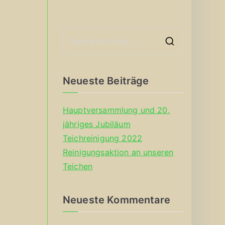
S
e
a
Neueste Beiträge
r
c
Hauptversammlung und 20.
h
jähriges Jubiläum
f
Teichreinigung 2022
o
Reinigungsaktion an unseren
r
Teichen
:
Neueste Kommentare