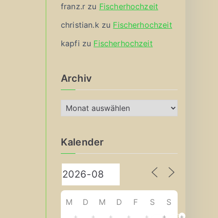
franz.r
zu
Fischerhochzeit
christian.k
zu
Fischerhochzeit
kapfi
zu
Fischerhochzeit
Archiv
A
r
c
Kalender
h
i
v
M
D
M
D
F
S
S
+
+
+
+
+
+
+