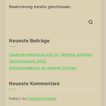
Reservierung bereits geschlossen.
S
e
a
Neueste Beiträge
r
c
Hauptversammlung und 20. jähriges Jubiläum
h
Teichreinigung 2022
f
Reinigungsaktion an unseren Teichen
o
r
Neueste Kommentare
:
franz.r
zu
Fischerhochzeit