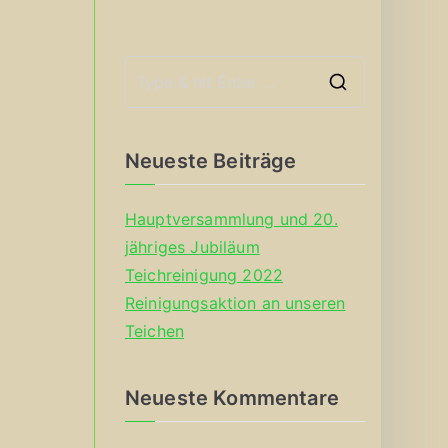
S
e
a
Neueste Beiträge
r
c
Hauptversammlung und 20.
h
jähriges Jubiläum
f
Teichreinigung 2022
o
Reinigungsaktion an unseren
r
Teichen
:
Neueste Kommentare