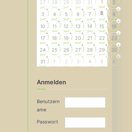
27
28
29
30
31
1
2
+
+
+
+
+
+
+
8
3
4
5
6
7
9
+
+
+
+
+
+
+
10
11
12
13
14
15
16
+
+
+
+
+
+
+
17
18
19
20
21
22
23
+
+
+
+
+
+
+
24
25
26
27
28
29
30
+
+
+
+
+
+
+
31
1
2
3
4
5
6
Anmelden
Benutzern
ame
Passwort