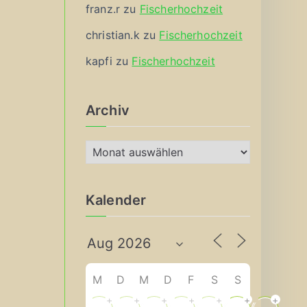
franz.r
zu
Fischerhochzeit
christian.k
zu
Fischerhochzeit
kapfi
zu
Fischerhochzeit
Archiv
A
r
c
Kalender
h
i
v
M
D
M
D
F
S
S
+
+
+
+
+
+
+