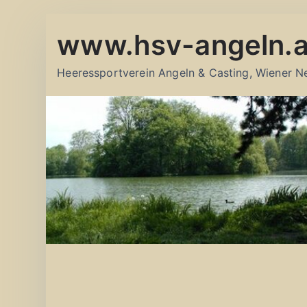
Zum
www.hsv-angeln.a
Inhalt
springen
Heeressportverein Angeln & Casting, Wiener N