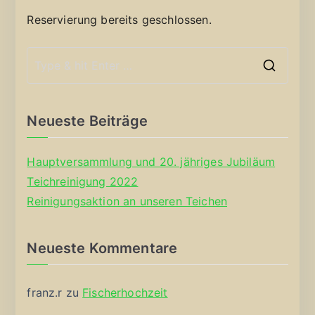
Reservierung bereits geschlossen.
S
e
a
Neueste Beiträge
r
c
Hauptversammlung und 20. jähriges Jubiläum
h
Teichreinigung 2022
f
Reinigungsaktion an unseren Teichen
o
r
Neueste Kommentare
:
franz.r
zu
Fischerhochzeit