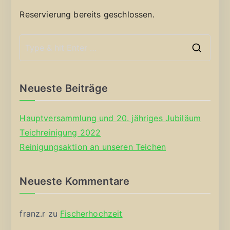
Reservierung bereits geschlossen.
S
e
a
Neueste Beiträge
r
c
Hauptversammlung und 20. jähriges Jubiläum
h
Teichreinigung 2022
f
Reinigungsaktion an unseren Teichen
o
r
Neueste Kommentare
:
franz.r
zu
Fischerhochzeit