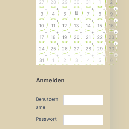
27
28
29
30
31
1
2
+
+
+
+
+
+
+
6
3
4
5
7
8
9
+
+
+
+
+
+
+
10
11
12
13
14
15
16
+
+
+
+
+
+
+
17
18
19
20
21
22
23
+
+
+
+
+
+
+
24
25
26
27
28
29
30
+
+
+
+
+
+
+
31
1
2
3
4
5
6
Anmelden
Benutzern
ame
Passwort