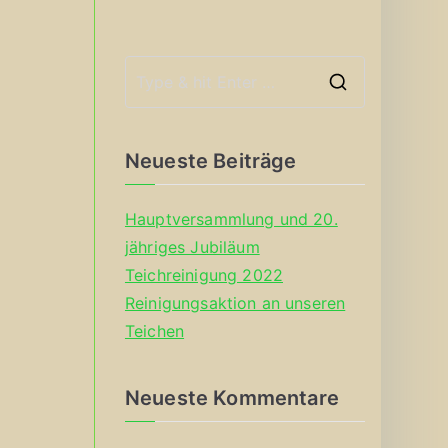
S
e
a
Neueste Beiträge
r
c
Hauptversammlung und 20.
h
jähriges Jubiläum
f
Teichreinigung 2022
o
Reinigungsaktion an unseren
r
Teichen
:
Neueste Kommentare