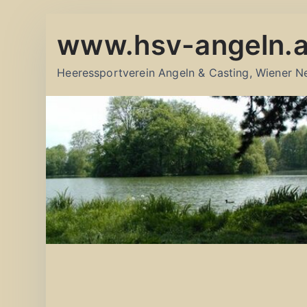
Zum
www.hsv-angeln.a
Inhalt
springen
Heeressportverein Angeln & Casting, Wiener N