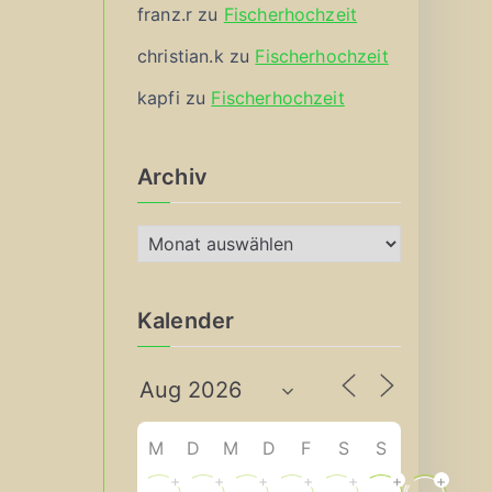
franz.r
zu
Fischerhochzeit
christian.k
zu
Fischerhochzeit
kapfi
zu
Fischerhochzeit
Archiv
A
r
c
Kalender
h
i
v
M
D
M
D
F
S
S
+
+
+
+
+
+
+