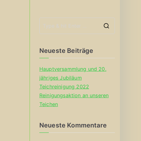
S
e
a
Neueste Beiträge
r
c
Hauptversammlung und 20.
h
jähriges Jubiläum
f
Teichreinigung 2022
o
Reinigungsaktion an unseren
r
Teichen
:
Neueste Kommentare