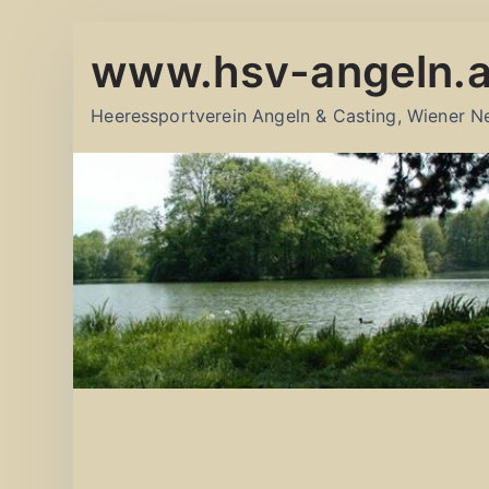
Zum
www.hsv-angeln.a
Inhalt
springen
Heeressportverein Angeln & Casting, Wiener N