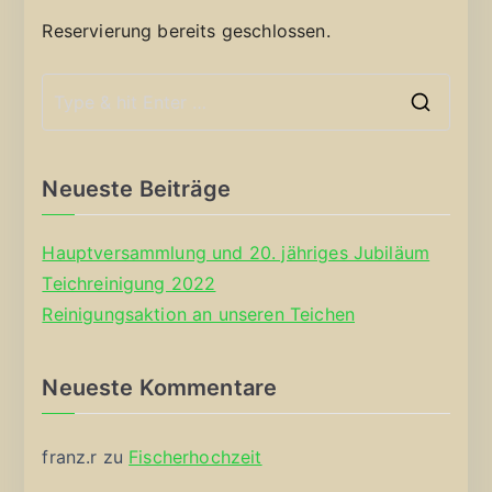
Reservierung bereits geschlossen.
S
e
a
Neueste Beiträge
r
c
Hauptversammlung und 20. jähriges Jubiläum
h
Teichreinigung 2022
f
Reinigungsaktion an unseren Teichen
o
r
Neueste Kommentare
:
franz.r
zu
Fischerhochzeit