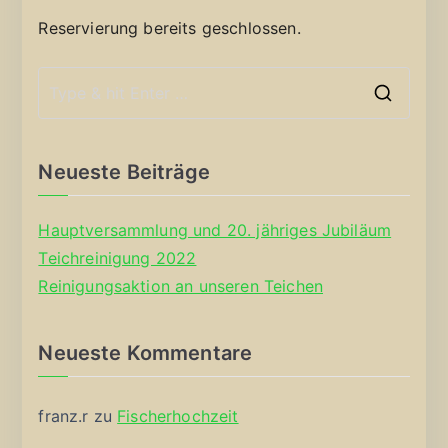
Reservierung bereits geschlossen.
S
e
a
Neueste Beiträge
r
c
Hauptversammlung und 20. jähriges Jubiläum
h
Teichreinigung 2022
f
Reinigungsaktion an unseren Teichen
o
r
Neueste Kommentare
:
franz.r
zu
Fischerhochzeit