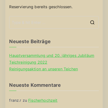
Reservierung bereits geschlossen.
S
e
a
Neueste Beiträge
r
c
Hauptversammlung und 20. jähriges Jubiläum
h
Teichreinigung 2022
f
Reinigungsaktion an unseren Teichen
o
r
Neueste Kommentare
:
franz.r
zu
Fischerhochzeit