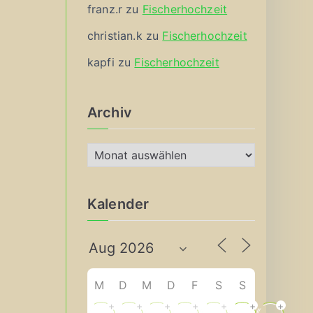
franz.r
zu
Fischerhochzeit
christian.k
zu
Fischerhochzeit
kapfi
zu
Fischerhochzeit
Archiv
A
r
c
Kalender
h
i
v
M
D
M
D
F
S
S
+
+
+
+
+
+
+