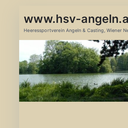
Zum
www.hsv-angeln.a
Inhalt
springen
Heeressportverein Angeln & Casting, Wiener N