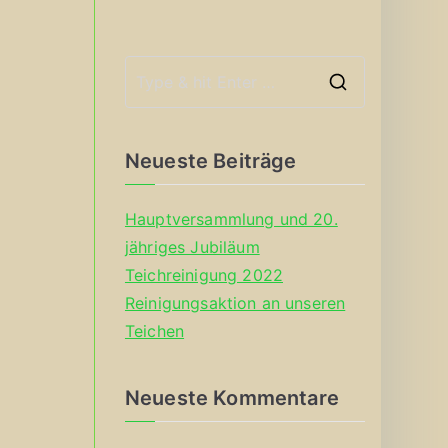
S
e
a
Neueste Beiträge
r
c
Hauptversammlung und 20.
h
jähriges Jubiläum
f
Teichreinigung 2022
o
Reinigungsaktion an unseren
r
Teichen
:
Neueste Kommentare