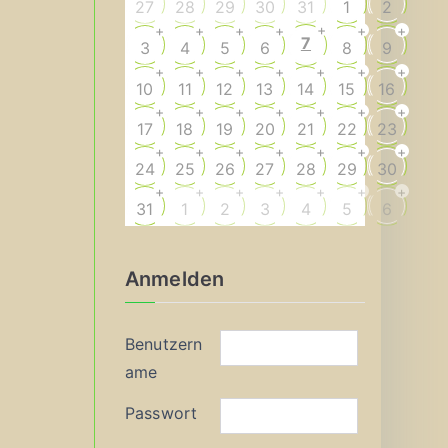
27
28
29
30
31
1
2
+
+
+
+
+
+
+
7
3
4
5
6
8
9
+
+
+
+
+
+
+
10
11
12
13
14
15
16
+
+
+
+
+
+
+
17
18
19
20
21
22
23
+
+
+
+
+
+
+
24
25
26
27
28
29
30
+
+
+
+
+
+
+
31
1
2
3
4
5
6
Anmelden
Benutzern
ame
Passwort