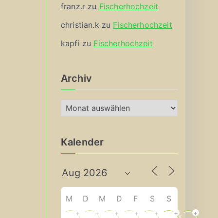
franz.r
zu
Fischerhochzeit
christian.k
zu
Fischerhochzeit
kapfi
zu
Fischerhochzeit
Archiv
A
r
c
Kalender
h
i
v
M
D
M
D
F
S
S
+
+
+
+
+
+
+