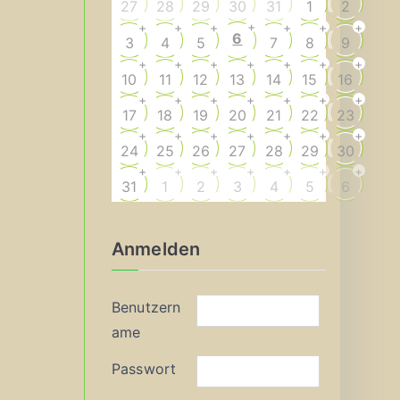
27
28
29
30
31
1
2
+
+
+
+
+
+
+
6
3
4
5
7
8
9
+
+
+
+
+
+
+
10
11
12
13
14
15
16
+
+
+
+
+
+
+
17
18
19
20
21
22
23
+
+
+
+
+
+
+
24
25
26
27
28
29
30
+
+
+
+
+
+
+
31
1
2
3
4
5
6
Anmelden
Benutzern
ame
Passwort