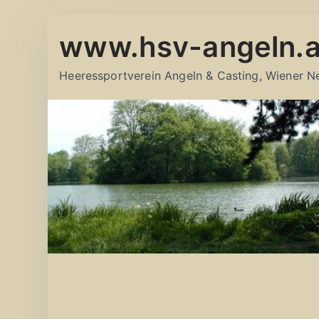
Zum
www.hsv-angeln.a
Inhalt
springen
Heeressportverein Angeln & Casting, Wiener N