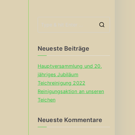
S
e
a
Neueste Beiträge
r
c
Hauptversammlung und 20.
h
jähriges Jubiläum
f
Teichreinigung 2022
o
Reinigungsaktion an unseren
r
Teichen
:
Neueste Kommentare