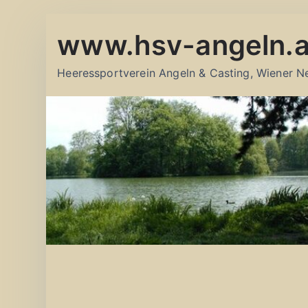
Zum
www.hsv-angeln.a
Inhalt
springen
Heeressportverein Angeln & Casting, Wiener N