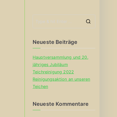
S
e
a
Neueste Beiträge
r
c
Hauptversammlung und 20.
h
jähriges Jubiläum
f
Teichreinigung 2022
o
Reinigungsaktion an unseren
r
Teichen
:
Neueste Kommentare