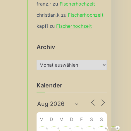
franz.r
zu
Fischerhochzeit
christian.k
zu
Fischerhochzeit
kapfi
zu
Fischerhochzeit
Archiv
A
r
c
Kalender
h
i
v
M
D
M
D
F
S
S
+
+
+
+
+
+
+