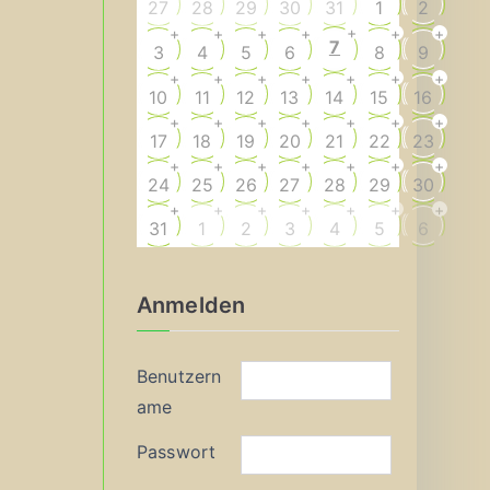
27
28
29
30
31
1
2
+
+
+
+
+
+
+
7
3
4
5
6
8
9
+
+
+
+
+
+
+
10
11
12
13
14
15
16
+
+
+
+
+
+
+
17
18
19
20
21
22
23
+
+
+
+
+
+
+
24
25
26
27
28
29
30
+
+
+
+
+
+
+
31
1
2
3
4
5
6
Anmelden
Benutzern
ame
Passwort