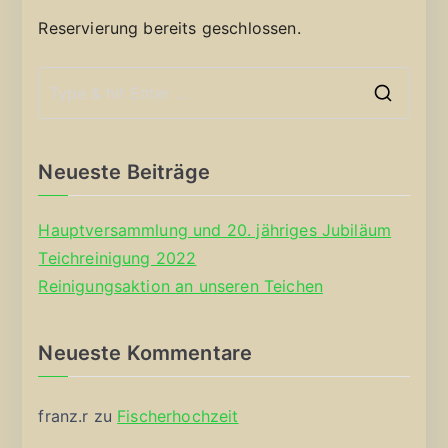
Reservierung bereits geschlossen.
S
e
a
Neueste Beiträge
r
c
Hauptversammlung und 20. jähriges Jubiläum
h
Teichreinigung 2022
f
Reinigungsaktion an unseren Teichen
o
r
Neueste Kommentare
:
franz.r
zu
Fischerhochzeit