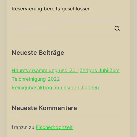
Reservierung bereits geschlossen.
S
e
a
Neueste Beiträge
r
c
Hauptversammlung und 20. jähriges Jubiläum
h
Teichreinigung 2022
f
Reinigungsaktion an unseren Teichen
o
r
Neueste Kommentare
:
franz.r
zu
Fischerhochzeit