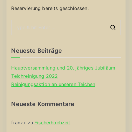
Reservierung bereits geschlossen.
S
e
a
Neueste Beiträge
r
c
Hauptversammlung und 20. jähriges Jubiläum
h
Teichreinigung 2022
f
Reinigungsaktion an unseren Teichen
o
r
Neueste Kommentare
:
franz.r
zu
Fischerhochzeit