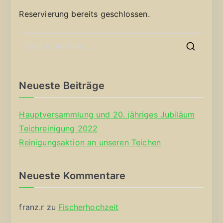
Reservierung bereits geschlossen.
S
e
a
Neueste Beiträge
r
c
Hauptversammlung und 20. jähriges Jubiläum
h
Teichreinigung 2022
f
Reinigungsaktion an unseren Teichen
o
r
Neueste Kommentare
:
franz.r
zu
Fischerhochzeit